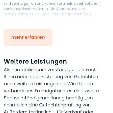
sind sehr ärgerlich und können oftmals zu erheblichen
Sanierungskosten führen. Die Abgrenzung von
mangelhafter Keller- und Fundamentabdichtung
gegenüber bauphysikalischer Oberflächenkondensation
oder Kondenswasserschutz im Wandaufbau ist für den
Laien schwierig zu beurteilen.
mehr erfahren
Deswegen gehört zu jeder Schadensanalyse bei
Feuchteschäden immer auch eine Messung der relativen
Luftfeuchtigkeit und der örtlichen Innentemperatur. Die
Messung der Luftfeuchtigkeit gehört neben der
Weitere Leistungen
Materialfeuchtemessung zu den wichtigsten
Ursachenforschungen.
Als Immobiliensachverständiger biete ich
Mit der Messung der Bauteilfeuchte entweder über den
Ihnen neben der Erstellung von Gutachten
elektrischen Widerstandes (kapazitiv) oder über eine
auch weitere Leistungen an. Wird für ein
Volumenfeuchtemessung durch Mirkowellentechnik kann
vorhandenes Fremdgutachten eine zweite
ich ausreichend genau den Feuchtegehalt des Materials
bestimmen. Bei beiden Messungen handelt es sich um
Sachverständigenmeinung benötigt, so
zerstörungsfreie Messungen, bei denen kein Material
nehme ich eine Gutachtenprüfung vor.
entnommen werden muss.
Außerdem fertige ich – für Verkauf oder